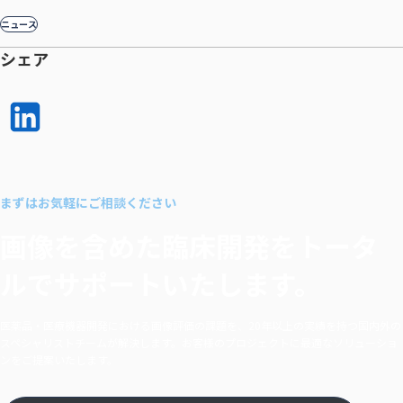
ニュース
シェア
LinkedI
n で
シェア
まずはお気軽にご相談ください
する
画像を含めた臨床開発を
トータ
ルでサポートいたします。
医薬品・医療機器開発における画像評価の課題を、20年以上の実績を持つ国内外の
スペシャリストチームが解決します。お客様のプロジェクトに最適なソリューショ
ンをご提案いたします。