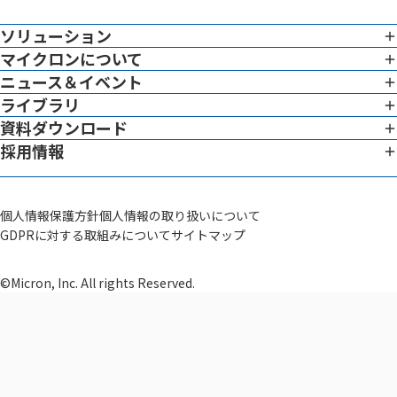
ソリューション
マイクロンについて
イメージング
専門性
ニュース＆イベント
企業憲章
ライブラリ
ニュース ＆ イベント一覧
グローバル対応
トップメッセージ
資料ダウンロード
ホワイトペーパー
イメージングサービス概要
リーダーシップチーム
採用情報
資料ダウンロード一覧
ブログ
データでわかる働く環境
システム
サイエンティフィック アドバイザー
動画
社員インタビュー
治験薬GMP構築支援
会社概要
個人情報保護方針
個人情報の取り扱いについて
その他
GDPRに対する取組みについて
サイトマップ
研修制度
セラノスティクス
品質方針・ライセンス
セラノスティクス開発支援
募集一覧
©Micron, Inc. All rights Reserved.
SaMD
SaMD開発支援
MAH・DMAH
臨床開発