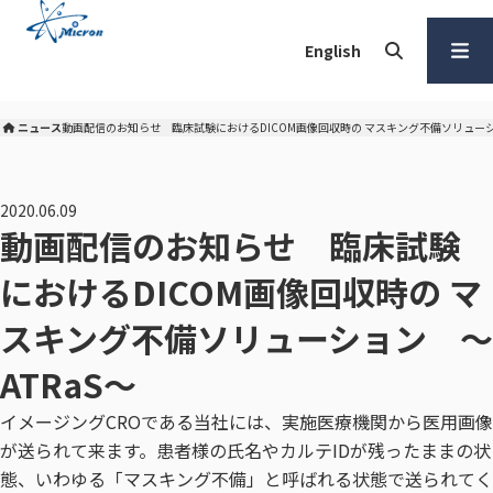
本
文
English
へ
検索
メ
ニュー
ニュース
動画配信のお知らせ 臨床試験におけるDICOM画像回収時の マスキング不備ソリューショ
株式会社マイクロン トップ
を開く
2020.06.09
動画配信のお知らせ 臨床試験
におけるDICOM画像回収時の マ
スキング不備ソリューション ～
ATRaS～
イメージングCROである当社には、実施医療機関から医用画像
が送られて来ます。患者様の氏名やカルテIDが残ったままの状
態、いわゆる「マスキング不備」と呼ばれる状態で送られてく