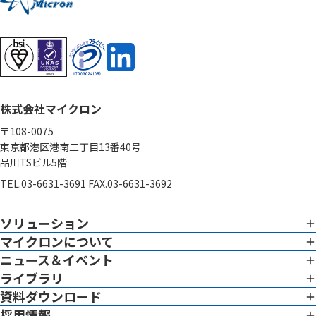
株式会社マイクロン
〒108-0075
東京都港区港南二丁目13番40号
品川TSビル5階
TEL.03-6631-3691 FAX.03-6631-3692
ソリューション
マイクロンについて
イメージング
専門性
ニュース＆イベント
企業憲章
ライブラリ
ニュース ＆ イベント一覧
グローバル対応
トップメッセージ
資料ダウンロード
ホワイトペーパー
イメージングサービス概要
リーダーシップチーム
採用情報
資料ダウンロード一覧