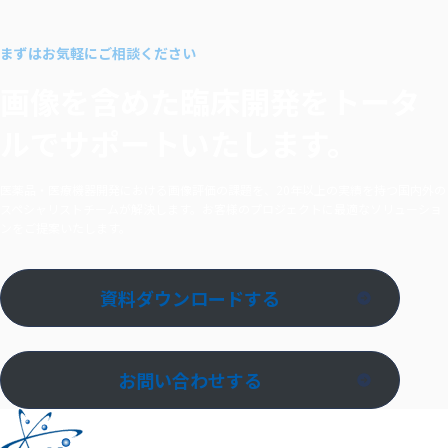
n で
シェア
まずはお気軽にご相談ください
する
画像を含めた臨床開発を
トータ
ルでサポートいたします。
医薬品・医療機器開発における画像評価の課題を、20年以上の実績を持つ国内外の
スペシャリストチームが解決します。お客様のプロジェクトに最適なソリューショ
ンをご提案いたします。
資料ダウンロードする
お問い合わせする