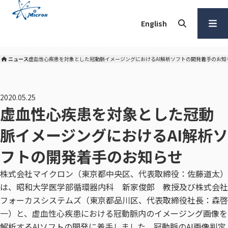
本
文
English
へ
検索
メ
ニュー
ニュース
虚血性心疾患を対象とした冠動脈イメージングにおけるAI解析ソフトの開発着手のお知
株式会社マイクロン トップ
を開く
2020.05.25
虚血性心疾患を対象とした冠動
脈イメージングにおけるAI解析ソ
フトの開発着手のお知らせ
株式会社マイクロン（東京都中央区、代表取締役：佐藤道太）
は、昭和大学医学部循環器内科 新家俊郎 教授及び株式会社
フォーカスシステムズ（東京都品川区、代表取締役社長：森啓
一）と、虚血性心疾患における冠動脈内のイメージング画像を
解析するAIソフトの開発に着手しました。冠動脈のAI画像判定