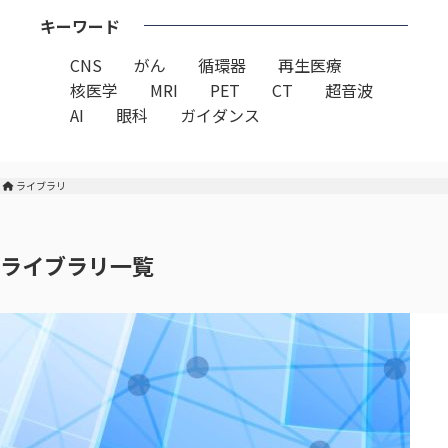
キーワード
CNS
がん
循環器
再生医療
核医学
MRI
PET
CT
超音波
AI
眼科
ガイダンス
ライブラリ
株式会社マイクロン トップ
ライブラリ一覧