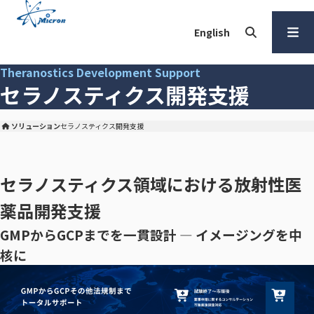
本
文
English
へ
検索
メ
Theranostics Development Support
ニュー
セラノスティクス開発支援
を開く
ソリューション
セラノスティクス開発支援
株式会社マイクロン トップ
セラノスティクス領域における放射性医
薬品開発支援
GMPからGCPまでを一貫設計 ― イメージングを中
核に