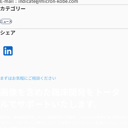
E-mail：indicate@micron-kobe.com
カテゴリー
ニュース
シェア
LinkedI
n で
シェア
まずはお気軽にご相談ください
する
画像を含めた臨床開発を
トータ
ルでサポートいたします。
医薬品・医療機器開発における画像評価の課題を、20年以上の実績を持つ国内外の
スペシャリストチームが解決します。お客様のプロジェクトに最適なソリューショ
ンをご提案いたします。