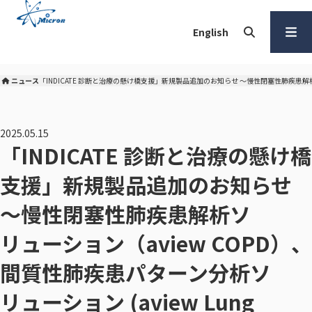
本
文
English
へ
検索
メ
ニュー
ニュース
「INDICATE 診断と治療の懸け橋支援」新規製品追加のお知らせ ～慢性閉塞性肺疾患解析ソリュ
株式会社マイクロン トップ
を開く
2025.05.15
「INDICATE 診断と治療の懸け橋
支援」新規製品追加のお知らせ
～慢性閉塞性肺疾患解析ソ
リューション（aview COPD）、
間質性肺疾患パターン分析ソ
リューション (aview Lung