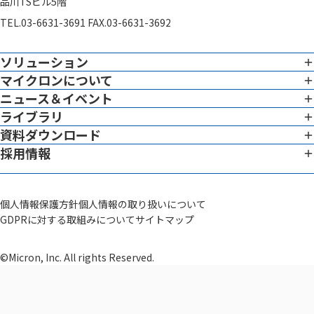
品川TSビル5階
TEL.03-6631-3691 FAX.03-6631-3692
ソリューション
マイクロンについて
イメージング
専門性
ニュース＆イベント
企業憲章
ライブラリ
ニュース ＆ イベント一覧
グローバル対応
トップメッセージ
資料ダウンロード
ホワイトペーパー
イメージングサービス概要
リーダーシップチーム
採用情報
資料ダウンロード一覧
ブログ
データでわかる働く環境
システム
サイエンティフィック アドバイザー
動画
社員インタビュー
治験薬GMP構築支援
会社概要
個人情報保護方針
個人情報の取り扱いについて
その他
GDPRに対する取組みについて
サイトマップ
研修制度
セラノスティクス
品質方針・ライセンス
セラノスティクス開発支援
募集一覧
©Micron, Inc. All rights Reserved.
SaMD
SaMD開発支援
MAH・DMAH