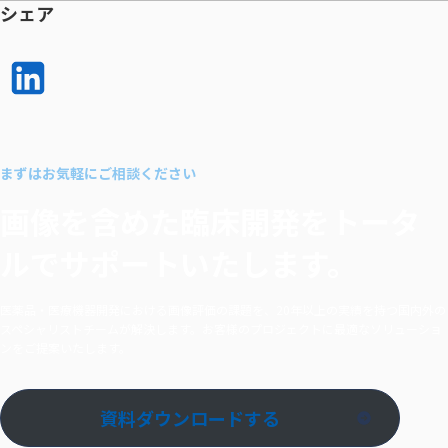
シェア
LinkedI
n で
シェア
まずはお気軽にご相談ください
する
画像を含めた臨床開発を
トータ
ルでサポートいたします。
医薬品・医療機器開発における画像評価の課題を、20年以上の実績を持つ国内外の
スペシャリストチームが解決します。お客様のプロジェクトに最適なソリューショ
ンをご提案いたします。
資料ダウンロードする