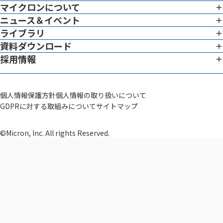
マイクロンについて
イメージング
専門性
ニュース＆イベント
企業憲章
ライブラリ
ニュース ＆ イベント一覧
グローバル対応
トップメッセージ
資料ダウンロード
ホワイトペーパー
イメージングサービス概要
リーダーシップチーム
採用情報
資料ダウンロード一覧
ブログ
データでわかる働く環境
システム
サイエンティフィック アドバイザー
動画
社員インタビュー
治験薬GMP構築支援
会社概要
個人情報保護方針
個人情報の取り扱いについて
その他
GDPRに対する取組みについて
サイトマップ
研修制度
セラノスティクス
品質方針・ライセンス
セラノスティクス開発支援
募集一覧
©Micron, Inc. All rights Reserved.
SaMD
SaMD開発支援
MAH・DMAH
臨床開発
薬事コンサルテーション
臨床開発支援