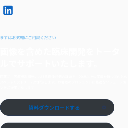
LinkedI
n で
シェア
まずはお気軽にご相談ください
する
画像を含めた臨床開発を
トータ
ルでサポートいたします。
医薬品・医療機器開発における画像評価の課題を、20年以上の実績を持つ国内外の
スペシャリストチームが解決します。お客様のプロジェクトに最適なソリューショ
ンをご提案いたします。
資料ダウンロードする