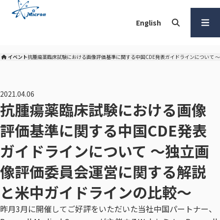
本
文
English
へ
検索
メ
ニュー
イベント
抗腫瘍薬臨床試験における画像評価基準に関する中国CDE発表ガイドラインについて 
株式会社マイクロン トップ
を開く
2021.04.06
抗腫瘍薬臨床試験における画像
評価基準に関する中国CDE発表
ガイドラインについて ～独立画
像評価委員会運営に関する解説
と米中ガイドラインの比較～
昨月3月に開催してご好評をいただいた当社中国パートナー、