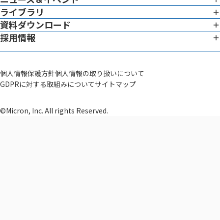
ライブラリ
ニュース ＆ イベント一覧
グローバル対応
トップメッセージ
資料ダウンロード
ホワイトペーパー
イメージングサービス概要
リーダーシップチーム
採用情報
資料ダウンロード一覧
ブログ
データでわかる働く環境
システム
サイエンティフィック アドバイザー
動画
社員インタビュー
治験薬GMP構築支援
会社概要
個人情報保護方針
個人情報の取り扱いについて
その他
GDPRに対する取組みについて
サイトマップ
研修制度
セラノスティクス
品質方針・ライセンス
セラノスティクス開発支援
募集一覧
©Micron, Inc. All rights Reserved.
SaMD
SaMD開発支援
MAH・DMAH
臨床開発
薬事コンサルテーション
臨床開発支援
品質マネジメント