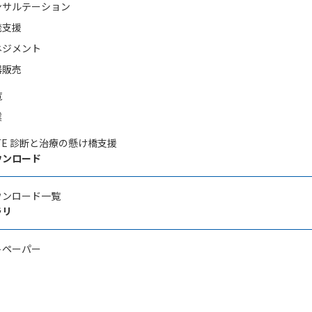
ンサルテーション
発支援
ネジメント
器販売
覧
業
CATE 診断と治療の懸け橋支援
ウンロード
ウンロード一覧
ラリ
トペーパー