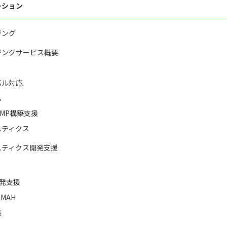
ーション
ジング
ジングサービス概要
バル対応
ム
MP構築支援
スティクス
スティクス開発支援
開発支援
MAH
発