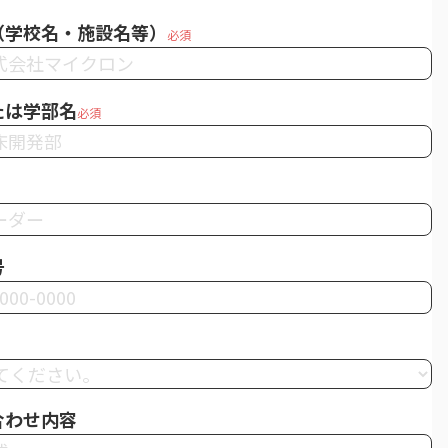
（学校名・施設名等）
必須
たは学部名
必須
号
合わせ内容