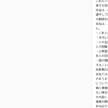
ご記入い
連する知
当社は、
遵守して
の範囲を
当社は、
ん。
・ご本人
・法令に
・人の生
とが困難
・公衆衛
本人の同
・国の機
すること
該事務の
当社では
がありま
について
個人情報
ない場合
せ内容に
情報の開
本Web