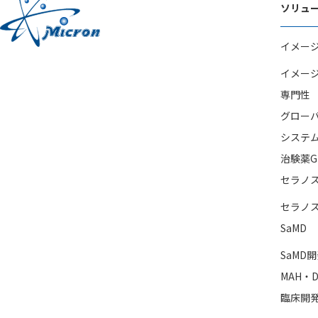
ソリュ
イメー
イメー
専門性
グロー
システ
治験薬G
セラノ
セラノ
SaMD
SaMD
MAH・D
臨床開