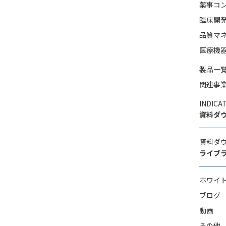
薬事コ
臨床開
品質マ
医療機
製品一
関連事
INDI
資料ダ
資料ダ
ライブ
ホワイ
ブログ
動画
その他