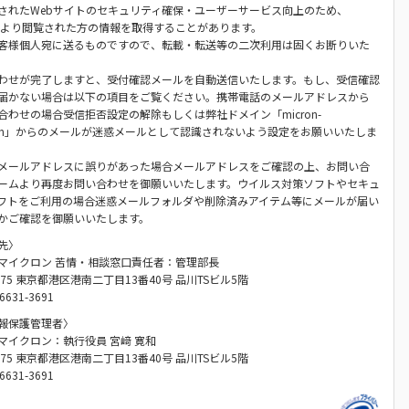
されたWebサイトのセキュリティ確保・ユーザーサービス向上のため、
ieにより閲覧された方の情報を取得することがあります。
客様個人宛に送るものですので、転載・転送等の二次利用は固くお断りいた
わせが完了しますと、受付確認メールを自動送信いたします。もし、受信確認
届かない場合は以下の項目をご覧ください。携帯電話のメールアドレスから
合わせの場合受信拒否設定の解除もしくは弊社ドメイン「micron-
.com」からのメールが迷惑メールとして認識されないよう設定をお願いいたしま
メールアドレスに誤りがあった場合メールアドレスをご確認の上、お問い合
ームより再度お問い合わせを御願いいたします。ウイルス対策ソフトやセキュ
フトをご利用の場合迷惑メールフォルダや削除済みアイテム等にメールが届い
かご確認を御願いいたします。
先〉
マイクロン 苦情・相談窓口責任者：管理部長
0075 東京都港区港南二丁目13番40号 品川TSビル5階
6631-3691
報保護管理者〉
マイクロン：執行役員 宮﨑 寛和
0075 東京都港区港南二丁目13番40号 品川TSビル5階
6631-3691