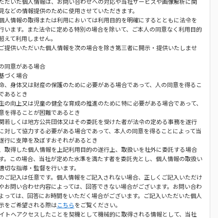
ただいた個人情報は、お問い合わせへの対応や当社サービスや画像解析に関
見などの情報提供のために使用させていただきます。
個人情報の取得または利用においては利用目的を明確にするとともに法令を
行います。また法令に定める特別の場合を除いて、ご本人の同意なく利用目的
超えて利用しません。
ご提供いただいた個人情報を次の場合を除き第三者に開示・提供いたしませ
の同意がある場合
基づく場合
命、身体又は財産の保護のために必要がある場合であって、人の同意を得るこ
であるとき
生の向上又は児童の健全な育成の推進のために特に必要がある場合であって、
意を得ることが困難であるとき
関若しくは地方公共団体又はその委託を受けた者が法令の定める事務を遂行
に対して協力する必要がある場合であって、本人の同意を得ることによって当
遂行に支障を及ぼすおそれがあるとき
、取得した個人情報を上記利用目的の遂行上、取扱いを社外に委託する場合
す。この場合、当社が定めた水準を満たす者を委託先とし、個人情報の取扱い
適切な指導・監督を行います。
のご記入は任意です。個人情報をご記入されない場合、正しくご記入いただけ
やお問い合わせ内容によっては、回答できない場合がございます。お問い合わ
よっては、回答にお時間をいただく場合がございます。ご記入いただいた個人
示をご希望される際は
こちら
をご覧ください。
サイトへアクセスしたことを契機として機械的に取得される情報として、当社