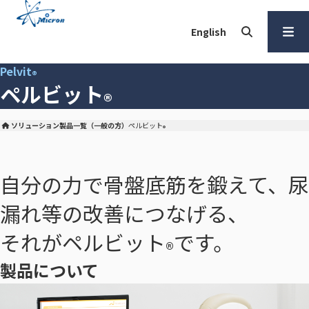
本
文
English
へ
検索
メ
Pelvit
®
ニュー
ペルビット
を開く
®
ソリューション
製品一覧（一般の方）
ペルビット
®
株式会社マイクロン トップ
自分の力で骨盤底筋を鍛えて、尿
漏れ等の改善につなげる、
それがペルビット
です。
®
製品について