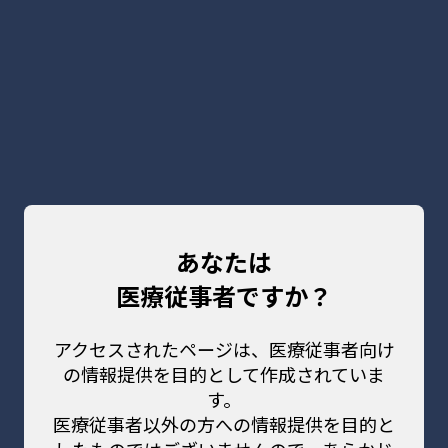
本
文
English
へ
検索
メ
Our Products for Healthcare Professionals
ニュー
製品一覧（医療従事者）
を開く
ソリューション
製品一覧（医療従事者）
株式会社マイクロン トップ
あなたは
SaMD / 画像診断支援プログラム
医療従事者ですか？
アクセスされたページは、医療従事者向け
の情報提供を目的として作成されていま
す。
医療従事者以外の方への情報提供を目的と