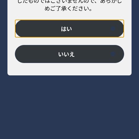
したものではございませんので、あらかじ
めご了承ください。
はい
管理医療機器
脳画像解析プログラム PMAneo
いいえ
MR画像またはCT画像から、全自動で脳血流情報を解析する脳
画像解析プログラムです。
製品詳細を見る