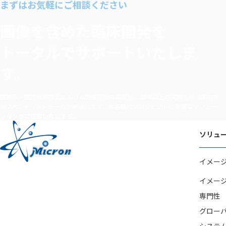
シェア
まずはお気軽にご相談ください
する
画像を含めた臨床開発を
トータルでサポートいたしま
す。
医薬品・医療機器開発における画像評価の課題を、20年以上の実績を持つ国内外
のスペシャリストチームが解決します。お客様のプロジェクトに最適なソリュー
ションをご提案いたします。
ソリュ
イメー
イメー
専門性
グロー