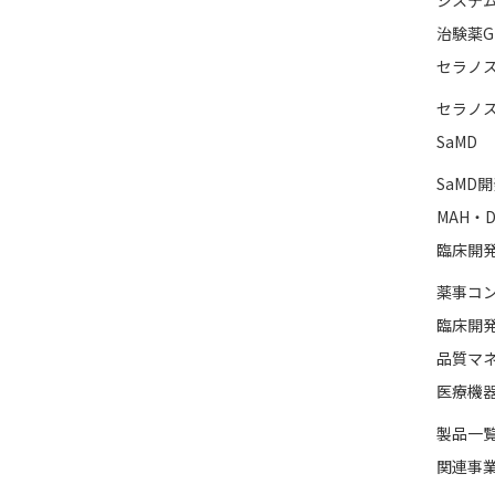
システ
治験薬G
セラノ
セラノ
SaMD
SaMD
MAH・D
臨床開
薬事コ
臨床開
品質マ
医療機
製品一
関連事