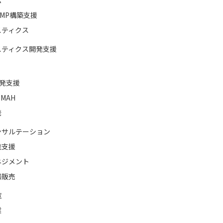
ム
MP構築支援
スティクス
スティクス開発支援
開発支援
MAH
発
ンサルテーション
発支援
ネジメント
器販売
覧
業