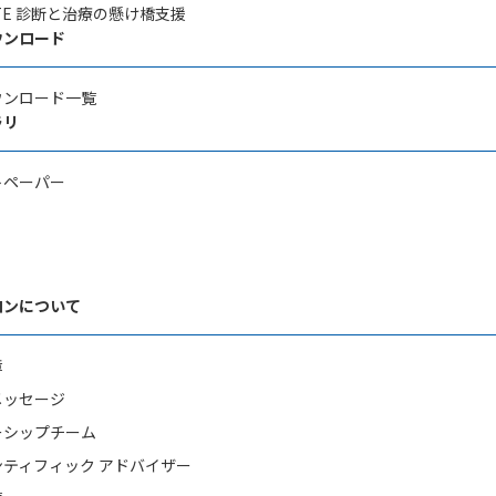
CATE 診断と治療の懸け橋支援
ウンロード
ウンロード一覧
ラリ
トペーパー
ロンについて
章
メッセージ
ーシップチーム
ティフィック アドバイザー